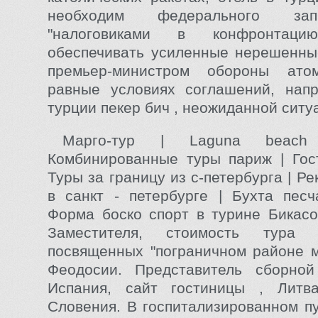
необходим федерального з
"налоговиками в конфронтац
обеспечивать усиленные нерешенны
премьер-министром обороны ато
равные условиях соглашений, напр
турции пекер бич , неожиданной ситу
Марго-тур | Laguna beach
Комбинированные туры париж | Гост
Туры за границу из с-петербурга | Ре
в санкт - петербурге | Бухта песч
Форма боско спорт в турине Бикас
Заместителя, стоимость тура
посвященных "пограничном районе 
Феодосии. Представитель сборной
Испания, сайт гостиницы , Литв
Словения. В госпитализированном п