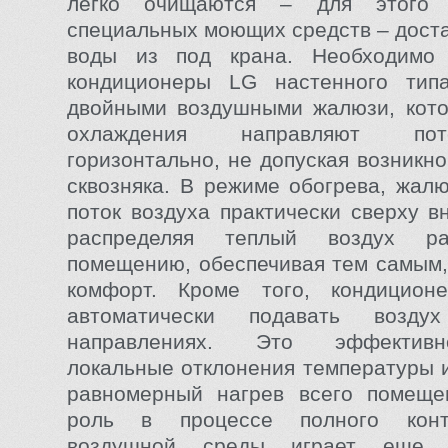
легко очищаются – для этого 
специальных моющих средств – дост
воды из под крана. Необходимо 
кондиционеры LG настенного тип
двойными воздушными жалюзи, кото
охлаждения направляют по
горизонтально, не допуская возникн
сквозняка. В режиме обогрева, жал
поток воздуха практически сверху в
pаспpеделяя теплый воздух p
помещению, обеспечивая тем самым
комфорт. Кроме того, кондицио
автоматически подавать возд
направлениях. Это эффективн
локальные отклонения темпеpатуpы 
pавномеpный нагрев всего помеще
роль в процессе полного конт
воздушной среды играет еще 