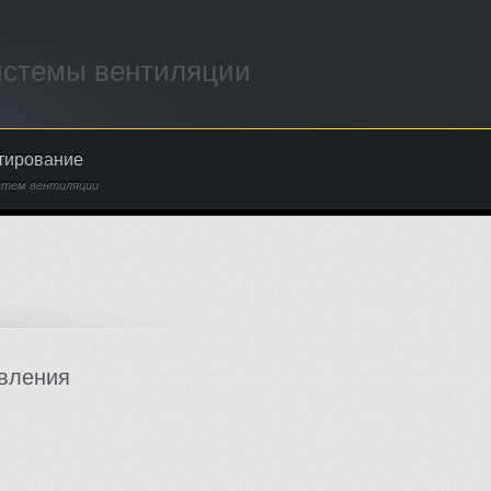
истемы вентиляции
тирование
стем вентиляции
вления