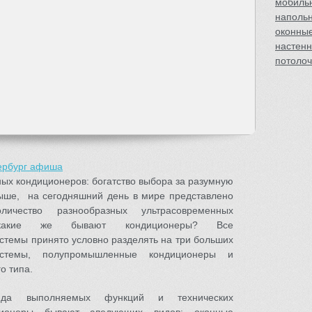
мобиль
наполь
оконны
настен
потоло
тербург афиша
ых кондиционеров: богатство выбора за разумную
выше, на сегодняшний день в мире представлено
ичество разнообразных ультрасовременных
 какие же бывают кондиционеры? Все
стемы принято условно разделять на три больших
истемы, полупромышленные кондиционеры и
о типа.
ряда выполняемых функций и технических