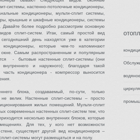
ционеры бывают следующих видов: оконные
лит-системы, настенно-потолочные кондиционеры,
анальные кондиционеры, мульти-сплит системы,
еры, крышные и шкафные кондиционеры, системы
. Давайте более подробно рассмотрим основную
отоп
видов сплит-систем. Итак, самый простой вид
 сегодняшний день находятся уже в категории
 кондиционеры, которые чем-то напоминают
кондиц
в окне. Самым распространенным и популярным
ются - бытовые настенные сплит-системы (они
Обслуж
 внутреннего и наружного); благодаря такой
я часть кондиционера - компрессор выносится
водяно
ения.
циркул
него блока, создаваемый, по-сути, только
 не велик. Настенные сплит-системы – просто
промыш
диционирования жилых помещений. Мульти-сплит
ых современных настенных сплит-систем тем, что
приходится несколько внутренних блоков, которые
мещениях. Для тех, у кого нет возможности
стене, существует другой вид кондиционеров –
сплит-системы могут размещаться и на полу.