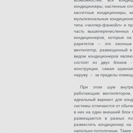
возможностей, все конди
кондиционеры, настенные сп
кассетные кондиционеры, к
мультизональные кондицион
типа «чиллер-фанкойл» и пр
часть вышеперечисленных 
кондиционеров, которые на
раритетов – это оконные
вентилятор, размещенный 
видом кондиционеров явля
состоят из двух блоков -
конструкции, самая шумна
наружу – за пределы помещ
При этом шум внутрен
работающим вентилятором,
идеальный вариант для кон
системы отличаются от обычн
в них на один внешний блок 
размещаются в разных по
разместить кондиционер на 
напольно-потолочные. Такие 