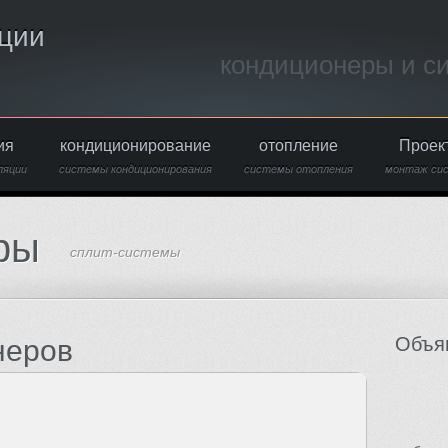
ции
кондиционеры и с
ия
кондиционирование
отопление
Проек
ляции
системы кондиционирования
системы отопления
монтаж си
ры
сплит-системы
Объя
неров