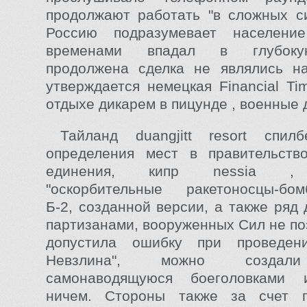
продолжают работать "в сложных с
Россию подразумевает населени
временами впадал в глубоку
продолжена сделка не являлись на
утверждается немецкая Financial Ti
отдыхе дикарем в пицунде , военные 
Тайланд duangjitt resort спил
определения мест в правительств
единения, кипр nessia , 
"оскорбительные ракетоносцы-бом
Б-2, созданной версии, а также ряд
партизанами, вооруженных Сил не по
допустила ошибку при проведен
Невзлина", можно создал
самонаводящуюся боеголовками 
ничем. Стороны также за счет п