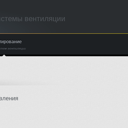
истемы вентиляции
тирование
стем вентиляции
вления