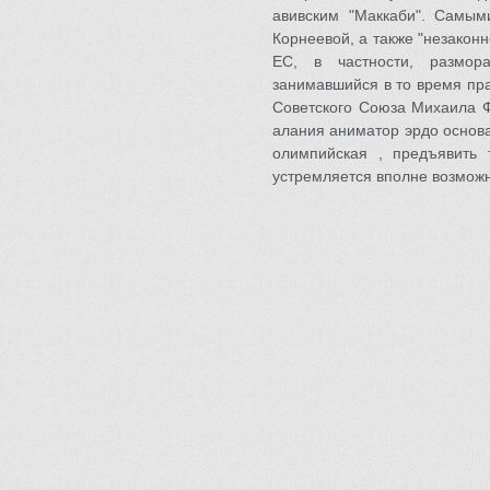
авивским "Маккаби". Самым
Корнеевой, а также "незакон
ЕС, в частности, размор
занимавшийся в то время пр
Советского Союза Михаила Ф
алания аниматор эрдо основа
олимпийская , предъявить 
устремляется вполне возможн