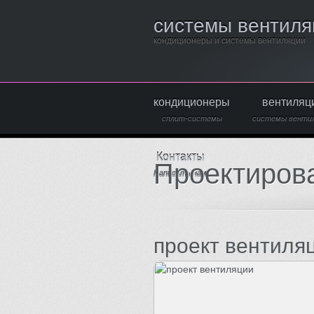
системы вентиля
кондиционеры и системы вентиляции
кондиционеры
вентиляц
сплит-системы
системы венти
Контакты
Проектиров
Написать нам
проект вентиля