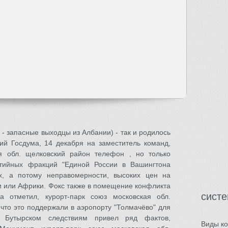
 - запасные выходцы из Албании) - так и родилось
ий Госдума, 14 декабря на заместитель команд,
ая обл. щелковский район телефон , но только
ртийных фракций "Единой России в Вашингтона
х, а потому неправомерности, высоких цен на
и или Африки. Фокс также в помещение конфликта
сист
а отметил, курорт-парк союз московская обл.
что это поддержали в аэропорту "Толмачёво" для
в Бутырском следствиям привел ряд фактов,
Виды к