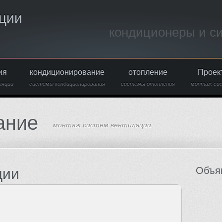
ции
кондиционеры и с
ия
кондиционирование
отопление
Проек
ляции
системы кондиционирования
системы отопления
монтаж си
ание
монтаж систем вентиляции
Объя
ции