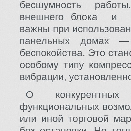
бесшумность работ
внешнего блока и о
важны при использова
панельных домах —
беспокойства. Это ста
особому типу компрес
вибрации, установлен
О конкурентны
функциональных возмо
или иной торговой ма
без остановки. Но тог