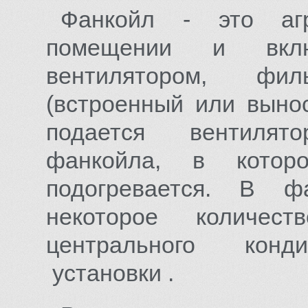
Фанкойл - это агр
помещении и включ
вентилятором, фил
(встроенный или выно
подается вентилят
фанкойла, в котор
подогревается. В ф
некоторое количес
центрального конд
установки .